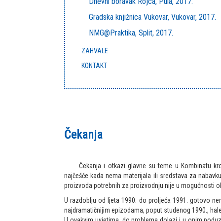
Dnevni boravak Rojca, Pula, 2017.
Gradska knjižnica Vukovar, Vukovar, 2017.
NMG@Praktika, Split, 2017.
ZAHVALE
KONTAKT
Čekanja
Čekanja i otkazi glavne su teme u Kombinatu kroz
najčešće kada nema materijala ili sredstava za nabavku 
proizvoda potrebnih za proizvodnju nije u mogućnosti ob
U razdoblju od ljeta 1990. do proljeća 1991. gotovo n
najdramatičnijim epizodama, poput studenog 1990., hale 
U ovakvim uvjetima, do problema dolazi i u onim poduze