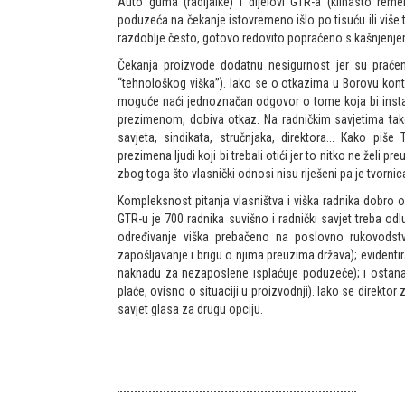
Auto guma (radijalke) i dijelovi GTR-a (klinasto remen
poduzeća na čekanje istovremeno išlo po tisuću ili više 
razdoblje često, gotovo redovito popraćeno s kašnjenjem
Čekanja proizvode dodatnu nesigurnost jer su praćena
“tehnološkog viška”). Iako se o otkazima u Borovu konti
moguće naći jednoznačan odgovor o tome koja bi instan
prezimenom, dobiva otkaz. Na radničkim savjetima ta
savjeta, sindikata, stručnjaka, direktora... Kako piš
prezimena ljudi koji bi trebali otići jer to nitko ne želi
zbog toga što vlasnički odnosi nisu riješeni pa je tvornica
Kompleksnost pitanja vlasništva i viška radnika dobro o
GTR-u je 700 radnika suvišno i radnički savjet treba odl
određivanje viška prebačeno na poslovno rukovodstvo
zapošljavanje i brigu o njima preuzima država); evidentir
naknadu za nezaposlene isplaćuje poduzeće); i ostana
plaće, ovisno o situaciji u proizvodnji). Iako se direktor
savjet glasa za drugu opciju.