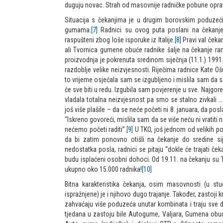
duguju novac. Strah od masovnije radničke pobune opra
Situacija s čekanjima je u drugim borovskim poduzećim
gumama.
[7]
Radnici su ovog puta poslani na čekanje
raspušteni zbog loše isporuke iz Italije.
[8]
Pravi val čeka
ali Tvornica gumene obuće radnike šalje na čekanje ran
proizvodnja je pokrenuta sredinom siječnja (11.1.) 199
razdoblje velike neizvjesnosti. Riječima radnice Kate 
to vrijeme osjećala sam se izgubljeno i mislila sam da s
će sve biti u redu. Izgubila sam povjerenje u sve. Najgor
vladala totalna neizvjesnost pa smo se stalno zivkali … a
još više plašile – da se neće početi ni 8. januara, da pos
“Iskreno govoreći, mislila sam da se više neću ni vratiti 
nećemo početi raditi”.
[9]
U TKO, još jednom od velikih po
da bi zatim ponovno otišli na čekanje do sredine s
nedostatka posla, radnici se pitaju “dokle će trajati ček
budu isplaćeni osobni dohoci. Od 19.11. na čekanju s
ukupno oko 15.000 radnika!
[10]
Bitna karakteristika čekanja, osim masovnosti (u st
ispražnjene) je i njihovo dugo trajanje. Također, zastoji
zahvaćaju više poduzeća unutar kombinata i traju sve 
tjedana u zastoju bile Autogume, Valjara, Gumena obuć