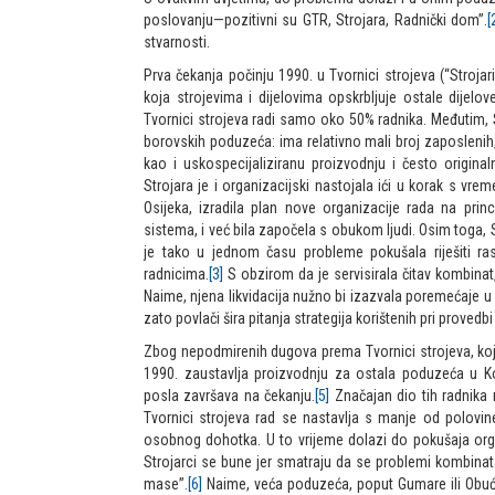
poslovanju—pozitivni su GTR, Strojara, Radnički dom”.
[
stvarnosti.
Prva čekanja počinju 1990. u Tvornici strojeva (“Stroja
koja strojevima i dijelovima opskrbljuje ostale dijel
Tvornici strojeva radi samo oko 50% radnika. Međutim, St
borovskih poduzeća: ima relativno mali broj zaposleni
kao i uskospecijaliziranu proizvodnju i često origina
Strojara je i organizacijski nastojala ići u korak s vre
Osijeka, izradila plan nove organizacije rada na pri
sistema, i već bila započela s obukom ljudi. Osim toga, 
je tako u jednom času probleme pokušala riješiti r
radnicima.
[3]
S obzirom da je servisirala čitav kombinat
Naime, njena likvidacija nužno bi izazvala poremećaje 
zato povlači šira pitanja strategija korištenih pri provedbi
Zbog nepodmirenih dugova prema Tvornici strojeva, koji p
1990. zaustavlja proizvodnju za ostala poduzeća u K
posla završava na čekanju.
[5]
Značajan dio tih radnika 
Tvornici strojeva rad se nastavlja s manje od polovin
osobnog dohotka. U to vrijeme dolazi do pokušaja organ
Strojarci se bune jer smatraju da se problemi kombinat
mase”.
[6]
Naime, veća poduzeća, poput Gumare ili Obućar