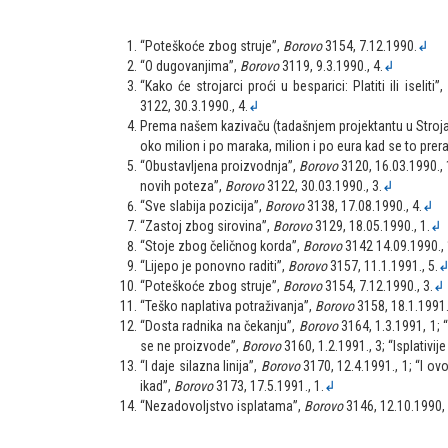
“Poteškoće zbog struje”,
Borovo
3154, 7.12.1990.
↲
“O dugovanjima”,
Borovo
3119, 9.3.1990., 4.
↲
“Kako će strojarci proći u besparici: Platiti ili iseliti”,
3122, 30.3.1990., 4.
↲
Prema našem kazivaču (tadašnjem projektantu u Strojar
oko milion i po maraka, milion i po eura kad se to prer
“Obustavljena proizvodnja”,
Borovo
3120, 16.03.1990., 
novih poteza”,
Borovo
3122, 30.03.1990., 3.
↲
“Sve slabija pozicija”,
Borovo
3138, 17.08.1990., 4.
↲
“Zastoj zbog sirovina”,
Borovo
3129, 18.05.1990., 1.
↲
“Stoje zbog čeličnog korda”,
Borovo
3142 14.09.1990., 
“Lijepo je ponovno raditi”,
Borovo
3157, 11.1.1991., 5.
“Poteškoće zbog struje”,
Borovo
3154, 7.12.1990., 3.
↲
“Teško naplativa potraživanja”,
Borovo
3158, 18.1.1991.,
“Dosta radnika na čekanju”,
Borovo
3164, 1.3.1991, 1; 
se ne proizvode”,
Borovo
3160, 1.2.1991., 3; “Isplativije
“I daje silazna linija”,
Borovo
3170, 12.4.1991., 1; “I ov
ikad”,
Borovo
3173, 17.5.1991., 1.
↲
“Nezadovoljstvo isplatama”,
Borovo
3146, 12.10.1990, 