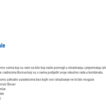
le
emo svima koji su nam na bilo koji način pomogli u istraživanju i pripremanju iz
 i radnicima Borova koji su s nama podijelili svoje iskustvo rada u kombinatu.
mo zahvalni suradnicima bez kojih ovo istraživanje ne bi bilo moguće:
rović Šloser
nčar
lek
ć