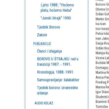
Borovo Gu
Ljeto 1988.: "Hoćemo
Olivera C
platu, hoćemo hleba"
Srđan Go
"Junski štrajk" 1990.
Marko Grd
Iva Ivan
Tjednik Borovo
Ivor Ivezi
Petra Ivši
Zakoni
Ivan Jako
Sanja Kov
PUBLIKACIJE
Srđan Ko
Članci i izlaganja
Mateja K
Vesna Lal
BOROVO U ŠTRAJKU: rad u
Božidar M
tranziciji 1987. - 1991.
Domagoj 
Kronologija, 1988.-1991.
Martina N
Anica Pan
Samoupravljanje: šalabahter
Predrag P
Marina R
Tjednik borovo: izvanredno
Igor Stani
izdanje
Studenti/
Branimir 
AUDIO KOLAŽ
Tomislav 