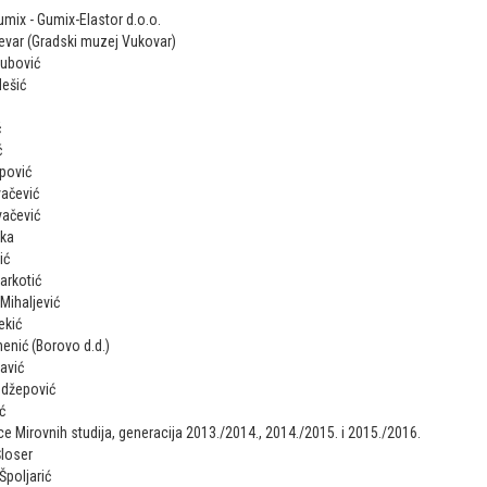
mix - Gumix-Elastor d.o.o.
revar (Gradski muzej Vukovar)
lubović
ešić
ć
ć
pović
ačević
vačević
uka
ić
arkotić
Mihaljević
ekić
enić (Borovo d.d.)
avić
edžepović
ć
ce Mirovnih studija, generacija 2013./2014., 2014./2015. i 2015./2016.
Šloser
Špoljarić