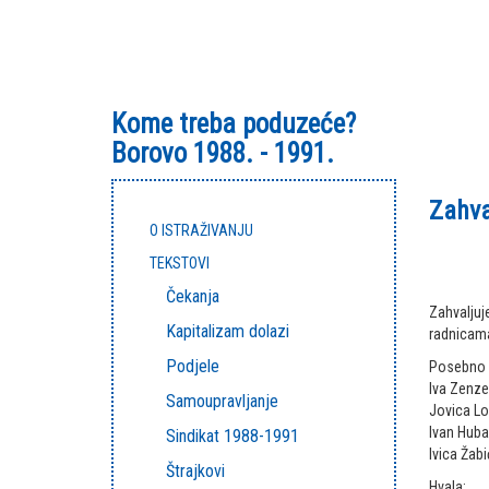
Kome treba poduzeće?
Borovo 1988. - 1991.
Zahva
O ISTRAŽIVANJU
TEKSTOVI
Čekanja
Zahvaljuj
Kapitalizam dolazi
radnicama
Podjele
Posebno s
Iva Zenze
Samoupravljanje
Jovica Lo
Ivan Huba
Sindikat 1988-1991
Ivica Žabi
Štrajkovi
Hvala: